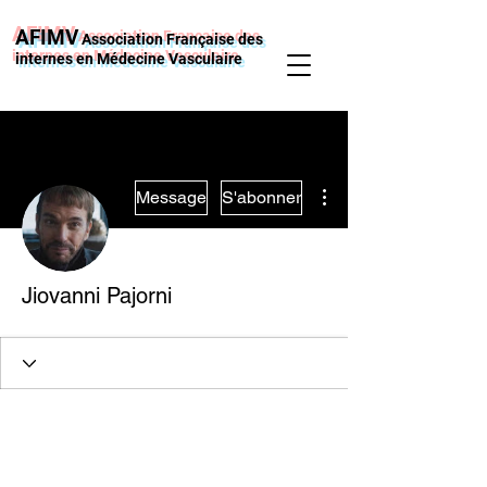
AFIMV
Association Française des
internes en Médecine Vasculaire
Plus d'actions
Message
S'abonner
Jiovanni Pajorni