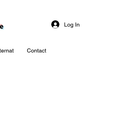
Log In
re
ternat
Contact