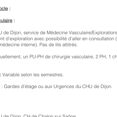
ocle
:
ulaire
:
 de Dijon, service de Médecine Vasculaire/Exploration
t d'exploration avec possibilité d'aller en consultation (
decine interne). Pas de lits attitrés.
uellement, un PU-PH de chirurgie
vasculaire
, 2
PH, 1 ch
:
Variable selon les semestres.
: Gardes
d'étage ou aux Urgences d
u CHU de Dijon
.
 de Dijon, CH de Chalon sur
Saône...