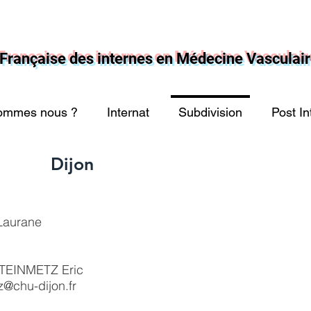
Française des internes en Médecine Vasculai
ommes nous ?
Internat
Subdivision
Post In
Dijon
Laurane
STEINMETZ Eric
z@chu-dijon.fr