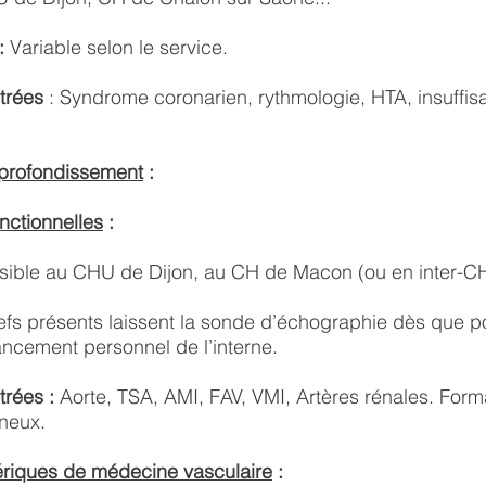
 :
Variable selon le service.
ntrées
: Syndrome coronarien, rythmologie, HTA, insuffi
profondissement
:
nctionnelles
:
ible au CHU de Dijon, au CH de Macon (ou en inter-C
fs présents laissent la sonde d’échographie dès que p
vancement personnel de l’interne.
trées :
Aorte, TSA, AMI, FAV, VMI, Artères rénales. For
ineux.
ériques de médecine vasculaire
: