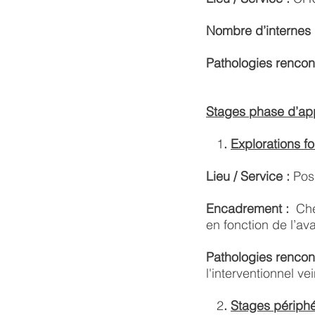
Nombre d’internes
Pathologies renco
Stages phase d’ap
1
.
Explorations fo
Lieu / Service :
Poss
Encadrement :
Che
en fonction de l’a
Pathologies rencon
l'
interventionnel ve
2
.
Stages périph