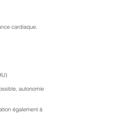
sance cardiaque.
HU)
ossible, autonomie
mation également à