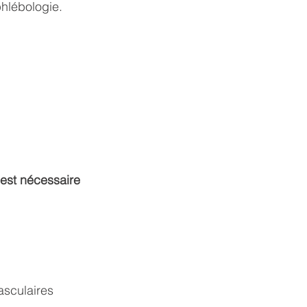
phlébologie.
 est nécessaire
asculaires