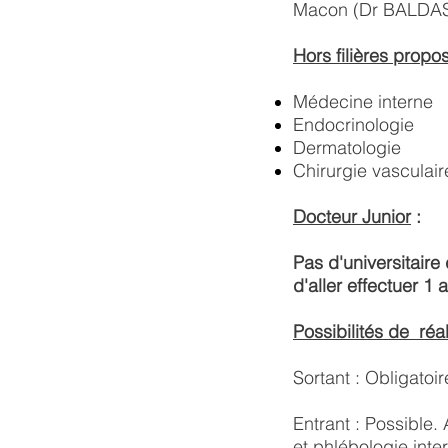
Macon (Dr BALDASSIN
Hors filières propo
Médecine interne
Endocrinologie
Dermatologie
Chirurgie vasculair
Docteur Junior
:
Pas d'universitaire
d'aller effectuer 1
Possibilités de réa
Sortant : Obligatoir
Entrant : Possible.
et
phlébologie inte