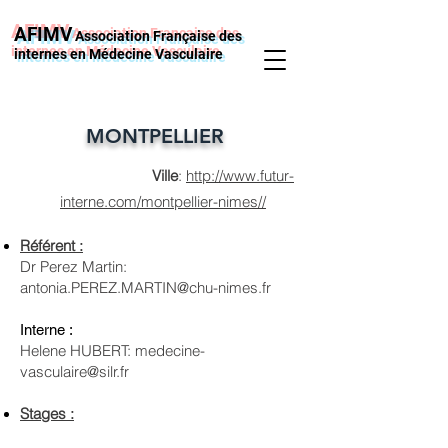
AFIMV
Association Française des
internes en Médecine Vasculaire
MONTPELLIER
Ville
:
http://www.futur-
interne.com/montpellier-nimes/
/
Référent :
Dr Perez Martin:
antonia.PEREZ.MARTIN@chu-nimes.fr
Interne :
Helene HUBERT:
medecine-
vasculaire@silr.fr
Stages :