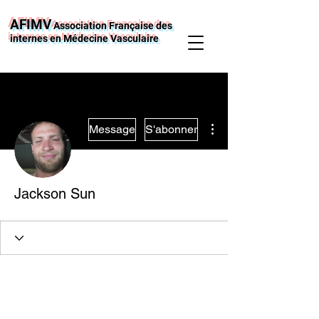
AFIMV
Association Française des
internes en Médecine Vasculaire
Plus d'actions
Message
S'abonner
Jackson Sun