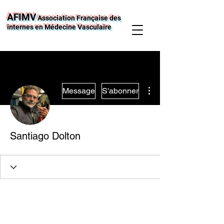
AFIMV
Association Française des
internes en Médecine Vasculaire
Plus d'actions
Message
S'abonner
Santiago Dolton